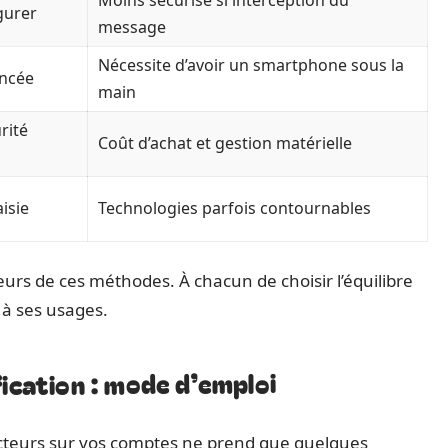
Moins sécurisé si interception du
gurer
message
Nécessite d’avoir un smartphone sous la
ancée
main
rité
Coût d’achat et gestion matérielle
isie
Technologies parfois contournables
urs de ces méthodes. À chacun de choisir l’équilibre
 à ses usages.
fication : mode d’emploi
facteurs sur vos comptes ne prend que quelques